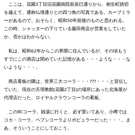
ここは、花園3丁目旧花園病院前辰巳通りから、相生町踏切
を越えて、通称仏壇通りとの四つ角の写真である。カーブミラ
ーがあるので、おそらく、昭和50年前後のものと思われる。
この時、シャッターの下りている藤田商店が営業をしていた
か、否かはわからない。
私は、昭和62年からこの界隈に住んでいるが、その頃もう
すでにこの酒店は閉めていた記憶がある・・・ような・・・な
いような・・・。
商店看板の隣は、世界三大コーラ・・・???・・・と宣伝し
ていた、現在の天理教館(花園2丁目)の場所にあった北海屋が
代理店だった、ロイヤルクラウンコーラの看板。
このRCコーラ、銭湯に行くと、必ず置いてあり、小樽では
コカ・コーラ、ペプシコーラよりポピュラーだった・・・。ま
あ、そういうことにしておこう。