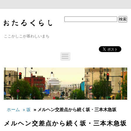
ここかしこが慕わしいまち
ホーム
» 坂
» メルヘン交差点から続く坂・三本木急坂
メルヘン交差点から続く坂・三本木急坂