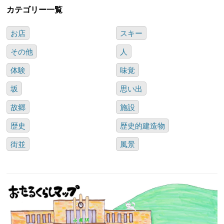
カテゴリー一覧
お店
スキー
その他
人
体験
味覚
坂
思い出
故郷
施設
歴史
歴史的建造物
街並
風景