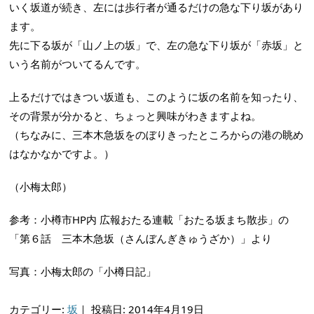
いく坂道が続き、左には歩行者が通るだけの急な下り坂があり
ます。
先に下る坂が「山ノ上の坂」で、左の急な下り坂が「赤坂」と
いう名前がついてるんです。
上るだけではきつい坂道も、このように坂の名前を知ったり、
その背景が分かると、ちょっと興味がわきますよね。
（ちなみに、三本木急坂をのぼりきったところからの港の眺め
はなかなかですよ。）
（小梅太郎）
参考：小樽市HP内 広報おたる連載「おたる坂まち散歩」の
「第６話 三本木急坂（さんぼんぎきゅうざか）」より
写真：小梅太郎の「小樽日記」
カテゴリー:
坂
｜
投稿日: 2014年4月19日