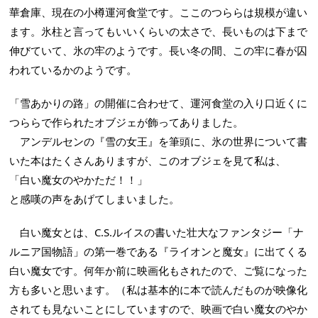
華倉庫、現在の小樽運河食堂です。ここのつららは規模が違い
ます。氷柱と言ってもいいくらいの太さで、長いものは下まで
伸びていて、氷の牢のようです。長い冬の間、この牢に春が囚
われているかのようです。
「雪あかりの路」の開催に合わせて、運河食堂の入り口近くに
つららで作られたオブジェが飾ってありました。
アンデルセンの『雪の女王』を筆頭に、氷の世界について書
いた本はたくさんありますが、このオブジェを見て私は、
「白い魔女のやかただ！！」
と感嘆の声をあげてしまいました。
白い魔女とは、C.S.ルイスの書いた壮大なファンタジー「ナ
ルニア国物語」の第一巻である『ライオンと魔女』に出てくる
白い魔女です。何年か前に映画化もされたので、ご覧になった
方も多いと思います。（私は基本的に本で読んだものが映像化
されても見ないことにしていますので、映画で白い魔女のやか