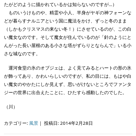
たがどのように描かれているかは知らないのですが…）
ものいうけものや、精霊や小人、半身がヤギの神フォーンな
どが暮らすナルニアという国に魔法をかけ、ずっと冬のまま
（しかもクリスマスの来ない冬！）にさせているのが、この白
い魔女なのです。そして魔女が住んでいるのが「針のようにと
んがった長い屋根のある小さな塔がずらりとならんで」いる小
さな城なのです。
運河食堂の氷のオブジェは、よく見てみるとハートの形の氷
が飾ってあり、かわいらしいのですが、私の目には、もはや白
い魔女のやかたにしか見えず、思いがけないところでファンタ
ジーの世界に出合えたことに、ひたすら感動したのでした。
（川）
カテゴリー:
風景
｜
投稿日: 2014年2月28日