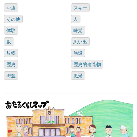
お店
スキー
その他
人
体験
味覚
坂
思い出
故郷
施設
歴史
歴史的建造物
街並
風景