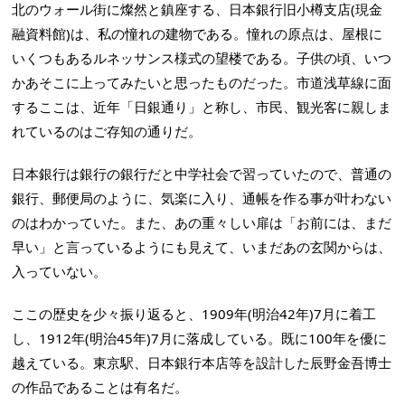
北のウォール街に燦然と鎮座する、日本銀行旧小樽支店(現金
融資料館)は、私の憧れの建物である。憧れの原点は、屋根に
いくつもあるルネッサンス様式の望楼である。子供の頃、いつ
かあそこに上ってみたいと思ったものだった。市道浅草線に面
するここは、近年「日銀通り」と称し、市民、観光客に親しま
れているのはご存知の通りだ。
日本銀行は銀行の銀行だと中学社会で習っていたので、普通の
銀行、郵便局のように、気楽に入り、通帳を作る事が叶わない
のはわかっていた。また、あの重々しい扉は「お前には、まだ
早い」と言っているようにも見えて、いまだあの玄関からは、
入っていない。
ここの歴史を少々振り返ると、1909年(明治42年)7月に着工
し、1912年(明治45年)7月に落成している。既に100年を優に
越えている。東京駅、日本銀行本店等を設計した辰野金吾博士
の作品であることは有名だ。