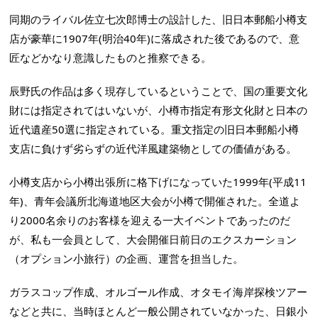
同期のライバル佐立七次郎博士の設計した、旧日本郵船小樽支
店が豪華に1907年(明治40年)に落成された後であるので、意
匠などかなり意識したものと推察できる。
辰野氏の作品は多く現存しているということで、国の重要文化
財には指定されてはいないが、小樽市指定有形文化財と日本の
近代遺産50選に指定されている。重文指定の旧日本郵船小樽
支店に負けず劣らずの近代洋風建築物としての価値がある。
小樽支店から小樽出張所に格下げになっていた1999年(平成11
年)、青年会議所北海道地区大会が小樽で開催された。全道よ
り2000名余りのお客様を迎える一大イベントであったのだ
が、私も一会員として、大会開催日前日のエクスカーション
（オプション小旅行）の企画、運営を担当した。
ガラスコップ作成、オルゴール作成、オタモイ海岸探検ツアー
などと共に、当時ほとんど一般公開されていなかった、日銀小