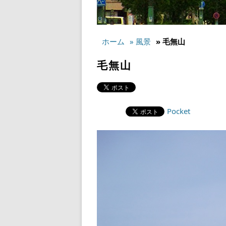
ホーム
» 風景
» 毛無山
毛無山
Pocket