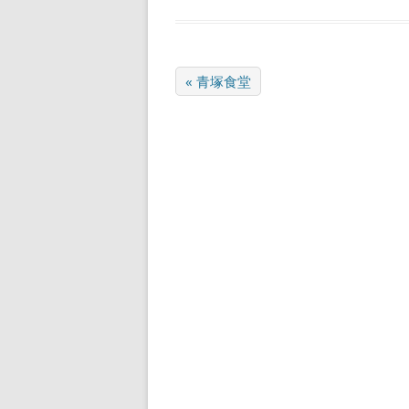
« 青塚食堂