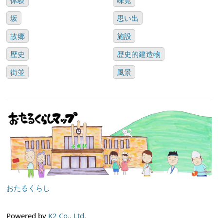
体験
味覚
坂
思い出
故郷
施設
歴史
歴史的建造物
街並
風景
おたるくらし
Powered by
K2 Co., Ltd.