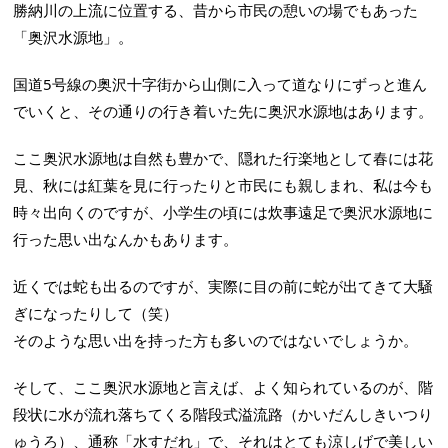
勝納川の上流に位置する、昔から市民の憩いの場でもあった
「奥沢水源地」。
国道5号線の奥沢十字街から山側に入って道なりにずっと進ん
でいくと、その通りの行き着いた先に奥沢水源地はあります。
ここ奥沢水源地は自然も豊かで、隠れた行楽地として春には花
見、秋には紅葉を見に行ったりと市民にも親しまれ、私は今も
時々出向くのですが、小学生の頃には炊事遠足で奥沢水源地に
行った思い出なんかもあります。
近くでは蛇も出るのですが、実際に目の前に蛇が出てきて大騒
ぎになったりして（笑）
そのような思い出を持った方も多いのではないでしょうか。
そして、ここ奥沢水源地と言えば、よく知られているのが、階
段状に水が流れ落ちてくる階段式溢流路（かいだんしきいつり
ゅうろ）、通称「水すだれ」で、それはとても涼しげで美しい