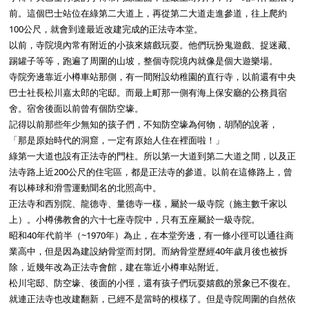
前。這個巴士站位在綠第二大道上，再從第二大道走進參道，往上爬約
100公尺，就會到達最近改建完成的正法寺本堂。
以前，寺院境內常有附近的小孩來嬉戲玩耍。他們玩扮鬼遊戲、捉迷藏、
踢罐子等等，跑遍了周圍的山坡，整個寺院境內就像是個大遊樂場。
寺院旁邊靠近小樽車站那側，有一間附設幼稚園的直行寺，以前還有中央
巴士社長松川嘉太郎的宅邸。而最上町那一側有海上保安廳的公務員宿
舍。宿舍後面以前曾有個防空壕。
記得以前那些年少無知的孩子們，不知防空壕為何物，胡鬧的說著，
「那是原始時代的洞窟，一定有原始人住在裡面啦！」
綠第一大道也設有正法寺的門柱。所以第一大道到第二大道之間，以及正
法寺路上近200公尺的住宅區，都是正法寺的參道。以前在這條路上，曾
有以棒球和滑雪運動聞名的北照高中。
正法寺和西別院、龍德寺、量德寺一樣，屬於一級寺院（施主數千家以
上）。小樽佛教會的六十七座寺院中，只有五座屬於一級寺院。
昭和40年代前半（~1970年）為止，在本堂旁邊，有一條小徑可以通往商
業高中，但是因為建設納骨堂而封閉。而納骨堂歷經40年歲月後也被拆
除，近幾年改為正法寺會館，建在靠近小樽車站附近。
松川宅邸、防空壕、後面的小徑，還有孩子們玩耍嬉戲的景象已不復在。
就連正法寺也改建翻新，已經不是當時的模樣了。但是寺院周圍的自然依