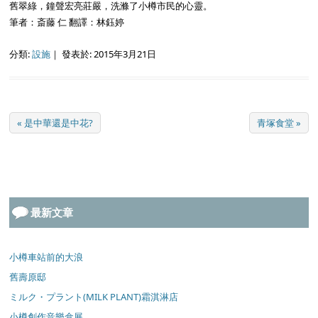
舊翠綠，鐘聲宏亮莊嚴，洗滌了小樽市民的心靈。
筆者：斎藤 仁 翻譯：林鈺婷
分類:
設施
｜
發表於: 2015年3月21日
« 是中華還是中花?
青塚食堂 »
最新文章
小樽車站前的大浪
舊壽原邸
ミルク・プラント(MILK PLANT)霜淇淋店
小樽創作音樂盒展